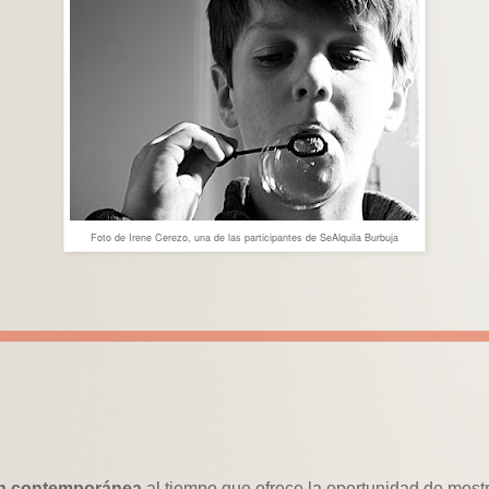
Foto de Irene Cerezo, una de las participantes de SeAlquila Burbuja
ción contemporánea
al tiempo que ofrece la oportunidad de mostr