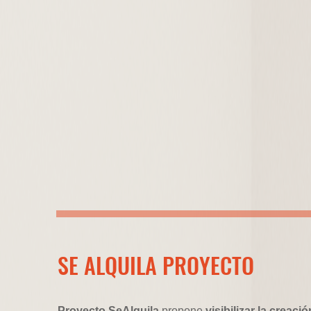
SE ALQUILA PROYECTO
Proyecto SeAlquila
propone
visibilizar la crea