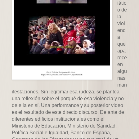
iátic
o de
la
viol
enci
a
que
apa
rece
en
algu
nas
man
ifestaciones. Sin legitimar esa rudeza, se plantea
una reflexión sobre el porqué de esa violencia y no
de ella en sí. Una performance y su posterior video
es el resultado de este directo discurso. Delante de
diferentes edificios institucionales como el
Ministerio de Educación, Ministerio de Sanidad,
Política Social e Igualdad, Banco de España,