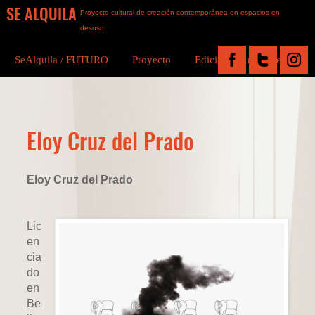
SE ALQUILA
Proyecto cultural de creación contemporánea en espacios en
desuso.
SeAlquila / FUTURO
Proyecto
Ediciones Anteriores
Eloy Cruz del Prado
Eloy Cruz del Prado
Lic
en
cia
do
en
Be