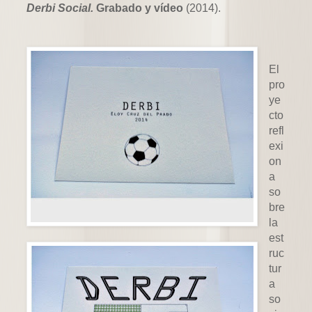
Derbi Social.
Grabado y vídeo
(2014).
El
pro
ye
cto
refl
exi
on
a
so
bre
la
est
ruc
tur
a
so