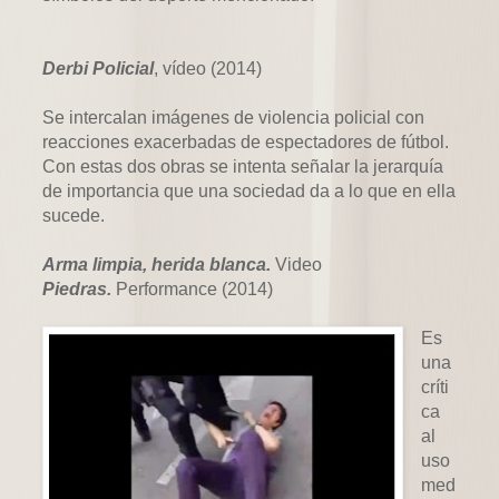
Derbi Policial
, vídeo (2014)
Se intercalan imágenes de violencia policial con
reacciones exacerbadas de espectadores de fútbol.
Con estas dos obras se intenta señalar la jerarquía
de importancia que una sociedad da a lo que en ella
sucede.
Arma limpia, herida blanca.
Video
Piedras.
Performance (2014)
Es
una
críti
ca
al
uso
med