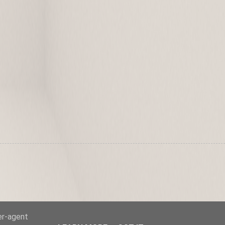
er-agent
Comercial-CompartirIgual 3.0 Unported License
.