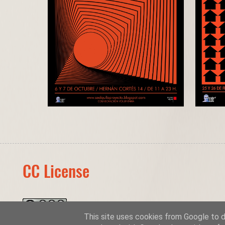
CC License
This site uses cookies from Google to de
SeAlquila Proyecto
by
A.C. Entresijos y La Cosa Cultural