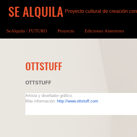
SE ALQUILA
Proyecto cultural de creación c
SeAlquila / FUTURO
Proyecto
Ediciones Anteriores
OTTSTUFF
OTTSTUFF
Artista y diseñador gráfico.
Más información: 
http://www.ottstuff.com