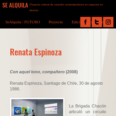
SE ALQUILA
Proyecto cultural de creación contemporánea en espacios en
desuso.
SeAlquila / FUTURO
Proyecto
Ediciones Anteriores
Renata Espinoza
Con aquel tono, compañero
(2008)
Renata Espinoza, Santiago de Chile, 30 de agosto
1986.
La Brigada Chacón
articuló un circuito