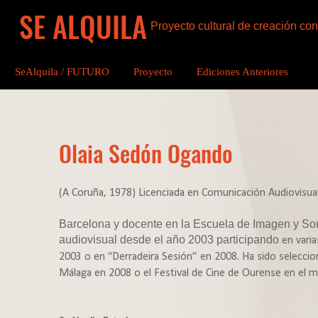
SE ALQUILA
Proyecto cultural de creación c
SeAlquila / FUTURO
Proyecto
Ediciones Anteriores
Olaia Sedón Ogando
(A Coruña,
1978
) Licenciada en Comunicación Audiovisua
Barcelona y docente en la Escuela de Imagen y Son
audiovisual desde el año 2003 participando
en vari
2003 o en “Derradeira Sesión” en 2008. Ha sido seleccion
Málaga en 2008 o el Festival de Cine de Ourense en el