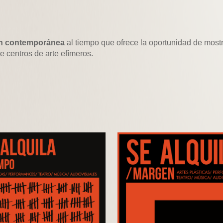
ción contemporánea
al tiempo que ofrece la oportunidad de mostr
de centros de arte efímeros.