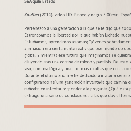
SeAlquila Estado
Kauflan
(2014)
.
video HD. Blanco y negro 5:00min. Espa
Pertenezco a una generación a la que se le dijo que todo
Estrenábamos la libertad por la que habían luchado nues
Estudiamos, aprendimos idiomas; “jóvenes sobradamente
afirmación era ciertamente real y que ese mundo de op
global. Y mientras ese futuro que imaginamos se quiebr
diluyendo tras una cortina de miedo y parálisis. De este
vivir, con una lógica y unas normas ocultas que crisis c
Durante el último año me he dedicado a invitar a cenar 
configurando así una generación inventada que camina en
radicaba en intentar responder a la pregunta ¿Qué está
extraigo una serie de conclusiones a las que doy el form