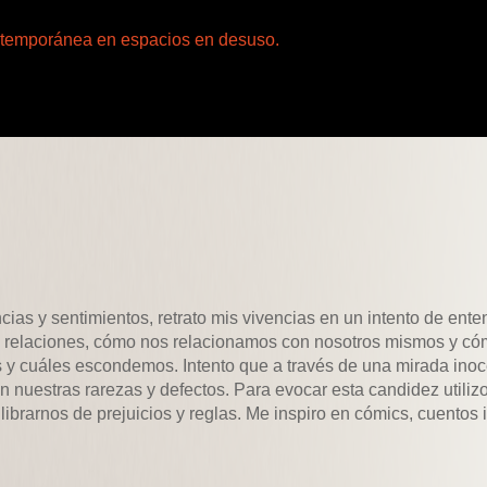
ontemporánea en espacios en desuso.
ncias y sentimientos, retrato mis vivencias en un intento de ent
as relaciones, cómo nos relacionamos con nosotros mismos y c
y cuáles escondemos. Intento que a través de una mirada inoc
nuestras rarezas y defectos. Para evocar esta candidez utiliz
 librarnos de prejuicios y reglas. Me inspiro en cómics, cuentos i