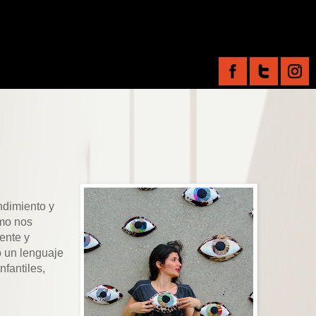
endimiento y
ómo nos
ente y
o un lenguaje
nfantiles,