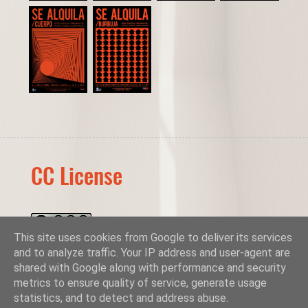
CC License
This site uses cookies from Google to deliver its services
SeAlquila Proyecto
by
A.C. Entresijos y La Cosa
and to analyze traffic. Your IP address and user-agent are
Cultural S.L.
is licensed under a
Creative
shared with Google along with performance and security
Commons Reconocimiento-NoComercial-
metrics to ensure quality of service, generate usage
CompartirIgual 3.0 Unported License
.
statistics, and to detect and address abuse.
Pagina diseñada por
Producciones Luminosas.