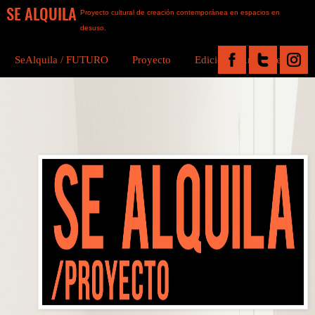
SE ALQUILA
Proyecto cultural de creación contemporánea en espacios en
desuso.
SeAlquila / FUTURO
Proyecto
Ediciones Anteriores