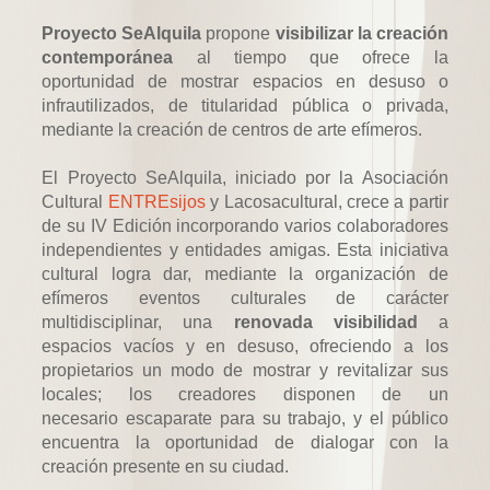
Proyecto
SeAlquila
propone
visibilizar la creación
contemporánea
al tiempo que ofrece la
oportunidad de mostrar espacios en desuso o
infrautilizados, de titularidad pública o privada,
mediante la creación de centros de arte efímeros.
El Proyecto SeAlquila, iniciado por l
a Asociación
Cultural
ENTREsijos
y Lacosacultural, crece a partir
de su IV Edición incorporando varios colaboradores
independientes y entidades amigas. Est
a iniciativa
cultural logra dar, mediant
e la organización de
efímeros eventos culturales de carácter
multidisciplinar,
una
renovada visibilidad
a
espacios vacíos
y en desuso, o
freciendo a los
propietarios un modo de mostrar y revitalizar sus
locales; los creadores disponen de un
necesario
escaparate para su trabajo, y el público
encuentra la oportunidad de dialogar con la
creación presente en su ciudad.